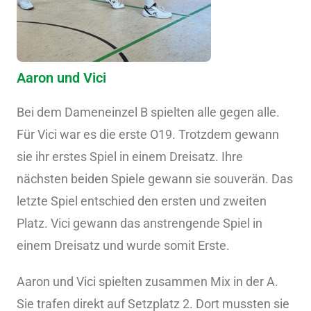
Aaron und Vici
Bei dem Dameneinzel B spielten alle gegen alle.
Für Vici war es die erste O19. Trotzdem gewann
sie ihr erstes Spiel in einem Dreisatz. Ihre
nächsten beiden Spiele gewann sie souverän. Das
letzte Spiel entschied den ersten und zweiten
Platz. Vici gewann das anstrengende Spiel in
einem Dreisatz und wurde somit Erste.
Aaron und Vici spielten zusammen Mix in der A.
Sie trafen direkt auf Setzplatz 2. Dort mussten sie