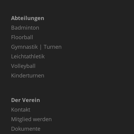
Abteilungen
Badminton
Floorball
Gymnastik | Turnen
Leichtathletik
Volleyball
Kinderturnen
Der Verein
Kontakt
Mitglied werden
Dokumente