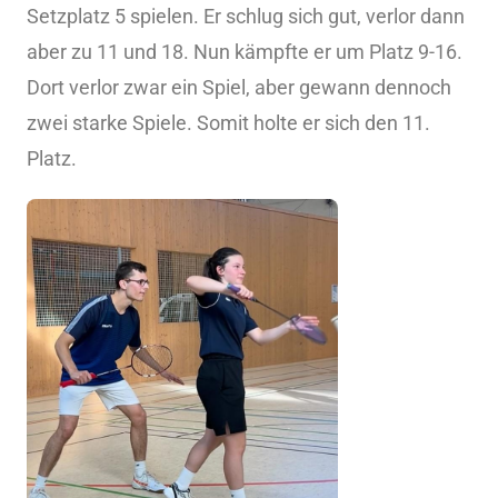
Setzplatz 5 spielen. Er schlug sich gut, verlor dann
aber zu 11 und 18. Nun kämpfte er um Platz 9-16.
Dort verlor zwar ein Spiel, aber gewann dennoch
zwei starke Spiele. Somit holte er sich den 11.
Platz.