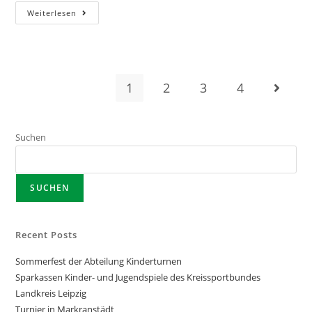
2.
Weiterlesen
Spieltag
Unserer
Kindermannschaft
1
2
3
4
Zur näc
Suchen
SUCHEN
Recent Posts
Sommerfest der Abteilung Kinderturnen
Sparkassen Kinder- und Jugendspiele des Kreissportbundes
Landkreis Leipzig
Turnier in Markranstädt