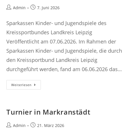
Beitrags-
Beitrag
Admin
7. Juni 2026
Autor:
veröffentlicht:
Sparkassen Kinder- und Jugendspiele des
Kreissportbundes Landkreis Leipzig
Veröffentlicht am 07.06.2026. Im Rahmen der
Sparkassen Kinder- und Jugendspiele, die durch
den Kreissportbund Landkreis Leipzig
durchgeführt werden, fand am 06.06.2026 das…
Sparkassen
Weiterlesen
Kinder-
Und
Jugendspiele
Des
Kreissportbundes
Landkreis
Turnier in Markranstädt
Leipzig
Beitrags-
Beitrag
Admin
21. März 2026