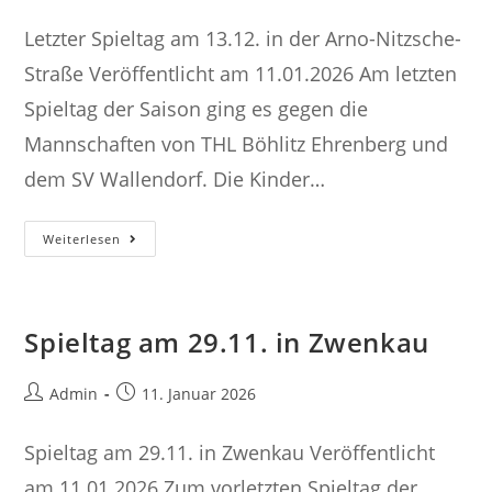
Autor:
veröffentlicht:
Letzter Spieltag am 13.12. in der Arno-Nitzsche-
Straße Veröffentlicht am 11.01.2026 Am letzten
Spieltag der Saison ging es gegen die
Mannschaften von THL Böhlitz Ehrenberg und
dem SV Wallendorf. Die Kinder…
Letzter
Weiterlesen
Spieltag
Am
13.12.
In
Der
Arno-
Spieltag am 29.11. in Zwenkau
Nitzsche-
Straße
Beitrags-
Beitrag
Admin
11. Januar 2026
Autor:
veröffentlicht:
Spieltag am 29.11. in Zwenkau Veröffentlicht
am 11.01.2026 Zum vorletzten Spieltag der