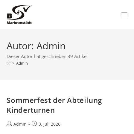
Zum
Inhalt
springen
Autor:
Admin
Dieser Autor hat geschrieben 39 Artikel
>
Admin
Sommerfest der Abteilung
Kinderturnen
Beitrags-
Beitrag
Admin
3. Juli 2026
Autor:
veröffentlicht: