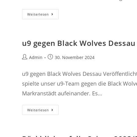
4.
Weiterlesen
Spieltag
Unserer
Kindermannschaft
u9 gegen Black Wolves Dessau
Beitrags-
Beitrag
Admin
30. November 2024
Autor:
veröffentlicht:
u9 gegen Black Wolves Dessau Veröffentlic
spielte unser u9-Team gegen die Black Wolve
Markranstädt aufeinander. Es…
U9
Weiterlesen
Gegen
Black
Wolves
Dessau